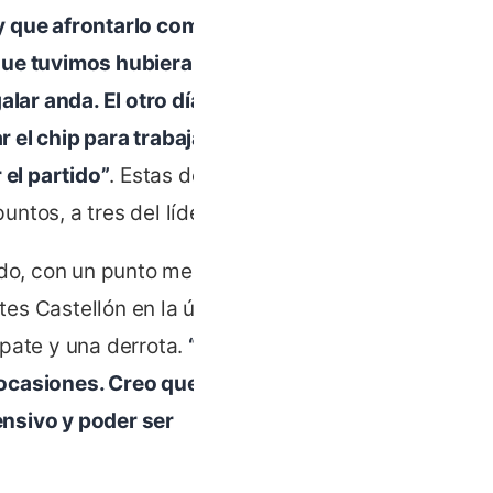
y que afrontarlo como un
s que tuvimos hubieran
ar anda. El otro día
 el chip para trabajar
 el partido”
. Estas dos
tos, a tres del líder.
cado, con un punto menos
es Castellón en la última
mpate y una derrota.
“El de
 ocasiones. Creo que por
ensivo y poder ser