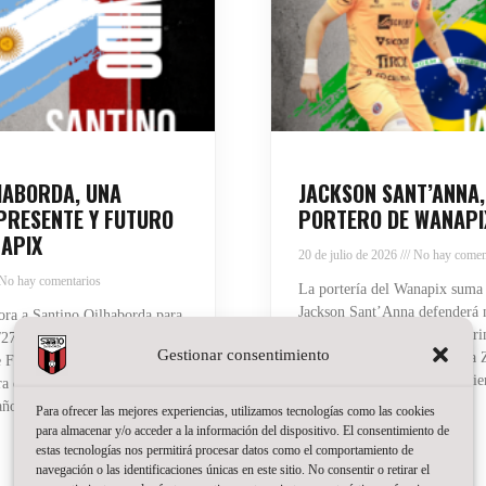
HABORDA, UNA
JACKSON SANT’ANNA,
PRESENTE Y FUTURO
PORTERO DE WANAPI
APIX
20 de julio de 2026
No hay comen
No hay comentarios
La portería del Wanapix suma
Jackson Sant’Anna defenderá n
ra a Santino Oilhaborda para
la temporada del regreso a Pri
27. El ala diestro argentino
Gestionar consentimiento
brasileño, de 23 años, llega a
 Ferro y afrontará en
de varias temporadas compiti
 experiencia en el fútbol sala
titular en Brasil
años, pero detrás hay ya
Para ofrecer las mejores experiencias, utilizamos tecnologías como las cookies
para almacenar y/o acceder a la información del dispositivo. El consentimiento de
Read More »
estas tecnologías nos permitirá procesar datos como el comportamiento de
navegación o las identificaciones únicas en este sitio. No consentir o retirar el