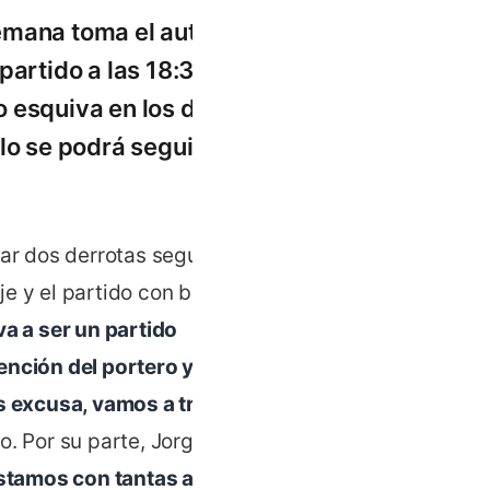
semana toma el autobús
partido a las 18:30 y
do esquiva en los dos
lo se podrá seguir por
mar dos derrotas seguidas,
aje y el partido con buenas
a a ser un partido
ención del portero y lo
s excusa, vamos a tratar
. Por su parte, Jorge
 estamos con tantas alarmas