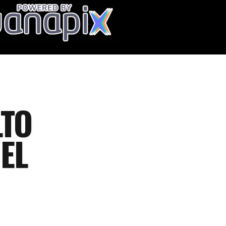
LTO
EL