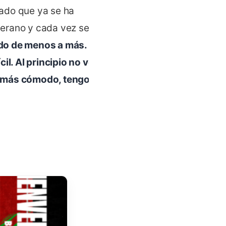
ado que ya se ha
 verano y cada vez se
do de menos a más. Al
il. Al principio no venía
oy más cómodo, tengo más