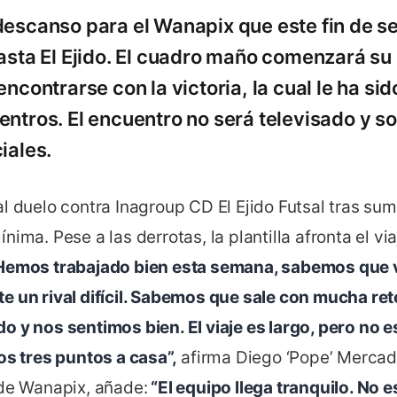
descanso para el Wanapix que este fin de 
asta El Ejido. El cuadro maño comenzará su 
encontrarse con la victoria, la cual le ha si
entros. El encuentro no será televisado y so
iales.
l duelo contra Inagroup CD El Ejido Futsal tras su
nima. Pese a las derrotas, la plantilla afronta el vi
emos trabajado bien esta semana, sabemos que v
e un rival difícil. Sabemos que sale con mucha ret
o y nos sentimos bien. El viaje es largo, pero no e
os tres puntos a casa”,
afirma Diego ‘Pope’ Mercado
 de Wanapix, añade:
“El equipo llega tranquilo. No