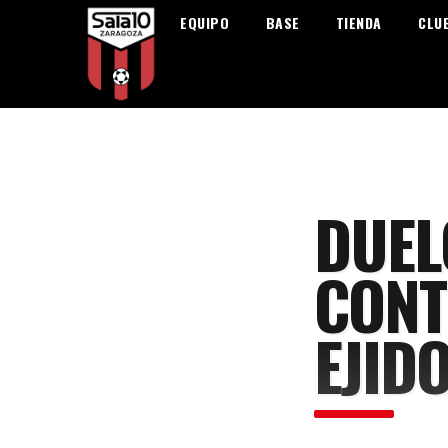
EQUIPO
BASE
TIENDA
CLU
DUEL
CONT
EJID