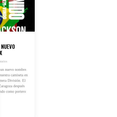
 NUEVO
X
tarios
 un nuevo nombre.
uestra camiseta en
mera División. El
 Zaragoza después
endo como portero