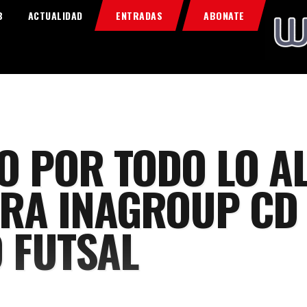
Home
B
ACTUALIDAD
ENTRADAS
ABONATE
Food & Drink
Features
News
Contacts
O POR TODO LO A
RA INAGROUP CD 
O FUTSAL