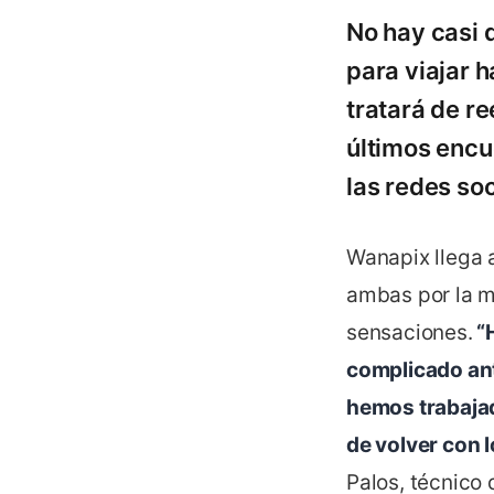
No hay casi 
para viajar h
tratará de re
últimos encu
las redes soc
Wanapix llega a
ambas por la mí
sensaciones.
“H
complicado ant
hemos trabajad
de volver con l
Palos, técnico