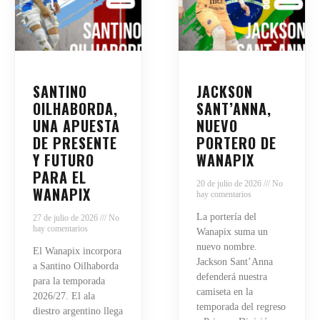
SANTINO
JACKSON
OILHABORDA,
SANT’ANNA,
UNA APUESTA
NUEVO
DE PRESENTE
PORTERO DE
Y FUTURO
WANAPIX
PARA EL
20 de julio de 2026
No
WANAPIX
hay comentarios
La portería del
27 de julio de 2026
No
hay comentarios
Wanapix suma un
nuevo nombre.
El Wanapix incorpora
Jackson Sant’Anna
a Santino Oilhaborda
defenderá nuestra
para la temporada
camiseta en la
2026/27. El ala
temporada del regreso
diestro argentino llega