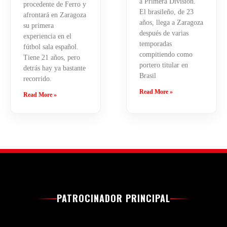
a Primera División.
procedente de Ferro y
El brasileño, de 23
afrontará en Zaragoza
años, llega a Zaragoza
su primera
después de varias
experiencia en el
temporadas
fútbol sala español.
compitiendo como
Tiene 21 años, pero
portero titular en
detrás hay ya bastante
Brasil
recorrido.
Read More »
Read More »
PATROCINADOR PRINCIPAL