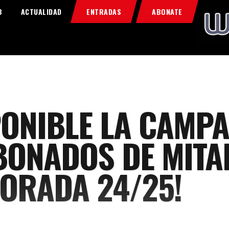
Home
B
ACTUALIDAD
ENTRADAS
ABONATE
Food & Drink
Features
News
Contacts
PONIBLE LA CAMP
BONADOS DE MITA
ORADA 24/25!