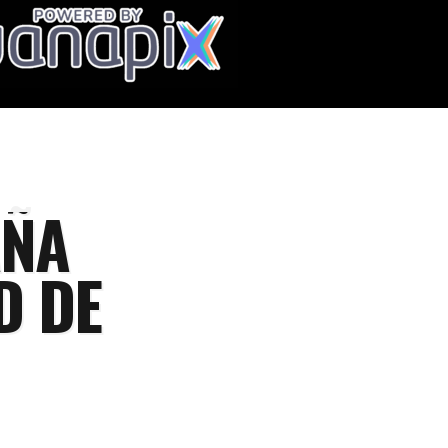
AÑA
D DE