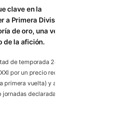
ue clave en la
 a Primera División.
ría de oro, una vez
de la afición.
itad de temporada 24/25,
 XXI por un precio reducido.
a primera vuelta) y al
o jornadas declaradas