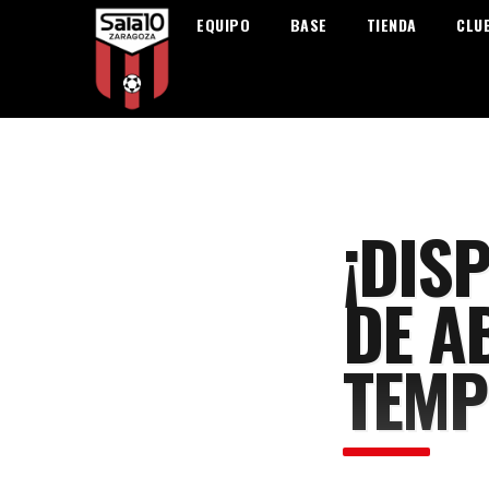
EQUIPO
BASE
TIENDA
CLU
¡DIS
DE A
TEMP