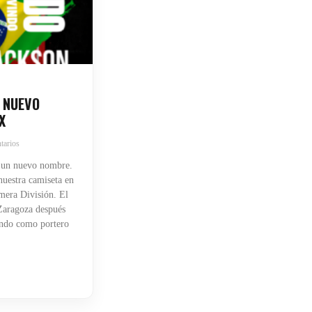
 NUEVO
X
tarios
 un nuevo nombre.
uestra camiseta en
mera División. El
 Zaragoza después
endo como portero