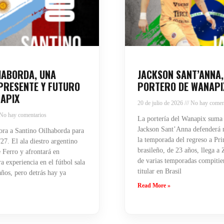
HABORDA, UNA
JACKSON SANT’ANNA,
PRESENTE Y FUTURO
PORTERO DE WANAPI
APIX
20 de julio de 2026
No hay comen
No hay comentarios
La portería del Wanapix suma
Jackson Sant’Anna defenderá n
ra a Santino Oilhaborda para
la temporada del regreso a Pri
27. El ala diestro argentino
brasileño, de 23 años, llega a
 Ferro y afrontará en
de varias temporadas compiti
 experiencia en el fútbol sala
titular en Brasil
años, pero detrás hay ya
Read More »