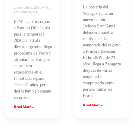
La portería del
27 de julio de 2026
No
hay comentarios
Wanapix suma un
nuevo nombre.
El Wanapix incorpora
Jackson Sant’Anna
a Santino Oilhaborda
defenderá nuestra
para la temporada
camiseta en la
2026/27. El ala
temporada del regreso
diestro argentino llega
a Primera División.
procedente de Ferro y
El brasileño, de 23
afrontará en Zaragoza
años, llega a Zaragoza
su primera
después de varias
experiencia en el
temporadas
fútbol sala español.
compitiendo como
Tiene 21 años, pero
portero titular en
detrás hay ya bastante
Brasil
recorrido.
Read More »
Read More »