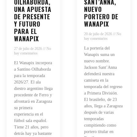
OILHABORDA,
SANT’ANNA,
UNA APUESTA
NUEVO
DE PRESENTE
PORTERO DE
Y FUTURO
WANAPIX
PARA EL
20 de julio de 2026
No
WANAPIX
hay comentarios
La portería del
27 de julio de 2026
No
hay comentarios
Wanapix suma un
nuevo nombre.
El Wanapix incorpora
Jackson Sant’Anna
a Santino Oilhaborda
defenderá nuestra
para la temporada
camiseta en la
2026/27. El ala
temporada del regreso
diestro argentino llega
a Primera División.
procedente de Ferro y
El brasileño, de 23
afrontará en Zaragoza
años, llega a Zaragoza
su primera
después de varias
experiencia en el
temporadas
fútbol sala español.
compitiendo como
Tiene 21 años, pero
portero titular en
detrás hay ya bastante