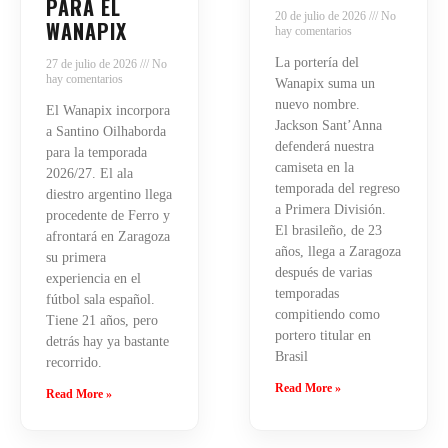
PARA EL
20 de julio de 2026
No
WANAPIX
hay comentarios
La portería del
27 de julio de 2026
No
hay comentarios
Wanapix suma un
nuevo nombre.
El Wanapix incorpora
Jackson Sant’Anna
a Santino Oilhaborda
defenderá nuestra
para la temporada
camiseta en la
2026/27. El ala
temporada del regreso
diestro argentino llega
a Primera División.
procedente de Ferro y
El brasileño, de 23
afrontará en Zaragoza
años, llega a Zaragoza
su primera
después de varias
experiencia en el
temporadas
fútbol sala español.
compitiendo como
Tiene 21 años, pero
portero titular en
detrás hay ya bastante
Brasil
recorrido.
Read More »
Read More »