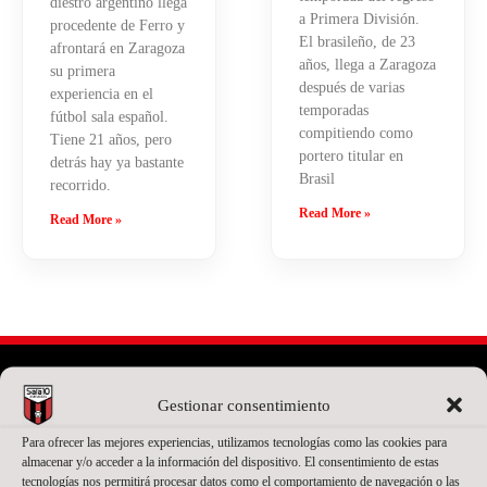
diestro argentino llega
a Primera División.
procedente de Ferro y
El brasileño, de 23
afrontará en Zaragoza
años, llega a Zaragoza
su primera
después de varias
experiencia en el
temporadas
fútbol sala español.
compitiendo como
Tiene 21 años, pero
portero titular en
detrás hay ya bastante
Brasil
recorrido.
Read More »
Read More »
Gestionar consentimiento
PATROCINADOR PRINCIPAL
Para ofrecer las mejores experiencias, utilizamos tecnologías como las cookies para
almacenar y/o acceder a la información del dispositivo. El consentimiento de estas
tecnologías nos permitirá procesar datos como el comportamiento de navegación o las