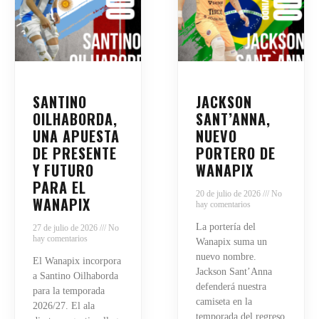
SANTINO
JACKSON
OILHABORDA,
SANT’ANNA,
UNA APUESTA
NUEVO
DE PRESENTE
PORTERO DE
Y FUTURO
WANAPIX
PARA EL
20 de julio de 2026
No
WANAPIX
hay comentarios
La portería del
27 de julio de 2026
No
hay comentarios
Wanapix suma un
nuevo nombre.
El Wanapix incorpora
Jackson Sant’Anna
a Santino Oilhaborda
defenderá nuestra
para la temporada
camiseta en la
2026/27. El ala
temporada del regreso