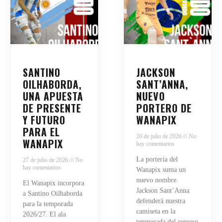
SANTINO
JACKSON
OILHABORDA,
SANT’ANNA,
UNA APUESTA
NUEVO
DE PRESENTE
PORTERO DE
Y FUTURO
WANAPIX
PARA EL
20 de julio de 2026
No
WANAPIX
hay comentarios
La portería del
27 de julio de 2026
No
hay comentarios
Wanapix suma un
nuevo nombre.
El Wanapix incorpora
Jackson Sant’Anna
a Santino Oilhaborda
defenderá nuestra
para la temporada
camiseta en la
2026/27. El ala
temporada del regreso