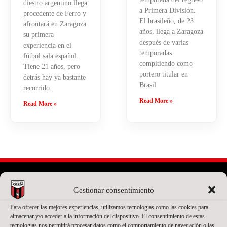
diestro argentino llega
a Primera División.
procedente de Ferro y
El brasileño, de 23
afrontará en Zaragoza
años, llega a Zaragoza
su primera
después de varias
experiencia en el
temporadas
fútbol sala español.
compitiendo como
Tiene 21 años, pero
portero titular en
detrás hay ya bastante
Brasil
recorrido.
Read More »
Read More »
Gestionar consentimiento
PATROCINADOR PRINCIPAL
Para ofrecer las mejores experiencias, utilizamos tecnologías como las cookies para
almacenar y/o acceder a la información del dispositivo. El consentimiento de estas
tecnologías nos permitirá procesar datos como el comportamiento de navegación o las