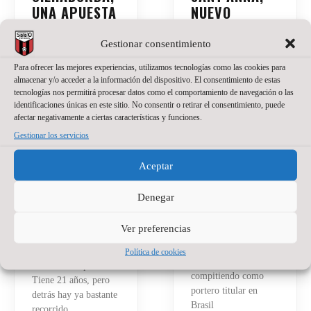
UNA APUESTA
NUEVO
DE PRESENTE
PORTERO DE
Y FUTURO
WANAPIX
Gestionar consentimiento
PARA EL
Para ofrecer las mejores experiencias, utilizamos tecnologías como las cookies para
20 de julio de 2026
No
WANAPIX
hay comentarios
almacenar y/o acceder a la información del dispositivo. El consentimiento de estas
tecnologías nos permitirá procesar datos como el comportamiento de navegación o las
La portería del
27 de julio de 2026
No
identificaciones únicas en este sitio. No consentir o retirar el consentimiento, puede
hay comentarios
Wanapix suma un
afectar negativamente a ciertas características y funciones.
nuevo nombre.
El Wanapix incorpora
Gestionar los servicios
Jackson Sant’Anna
a Santino Oilhaborda
defenderá nuestra
para la temporada
Aceptar
camiseta en la
2026/27. El ala
temporada del regreso
diestro argentino llega
Denegar
a Primera División.
procedente de Ferro y
El brasileño, de 23
afrontará en Zaragoza
Ver preferencias
años, llega a Zaragoza
su primera
después de varias
experiencia en el
Política de cookies
temporadas
fútbol sala español.
compitiendo como
Tiene 21 años, pero
portero titular en
detrás hay ya bastante
Brasil
recorrido.