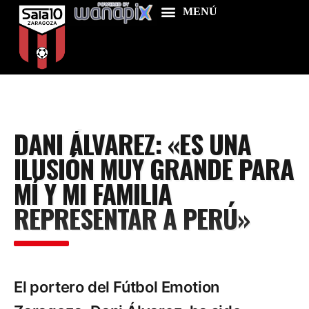
Home
DANI ÁLVAREZ: «ES UNA
Food & Drink
ILUSIÓN MUY GRANDE PARA
Features
MÍ Y MI FAMILIA
News
REPRESENTAR A PERÚ»
Contacts
El portero del Fútbol Emotion