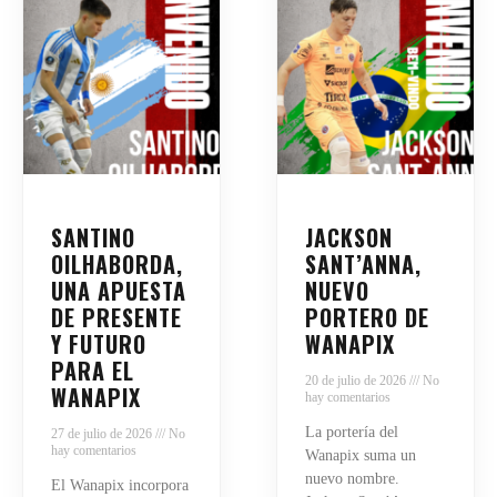
SANTINO
JACKSON
OILHABORDA,
SANT’ANNA,
UNA APUESTA
NUEVO
DE PRESENTE
PORTERO DE
Y FUTURO
WANAPIX
PARA EL
20 de julio de 2026
No
WANAPIX
hay comentarios
La portería del
27 de julio de 2026
No
hay comentarios
Wanapix suma un
nuevo nombre.
El Wanapix incorpora