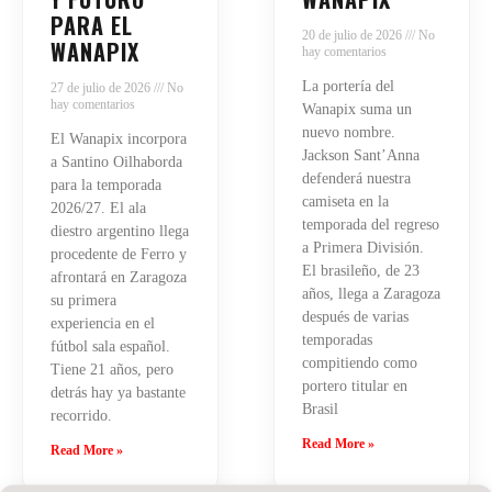
PARA EL
20 de julio de 2026
No
WANAPIX
hay comentarios
La portería del
27 de julio de 2026
No
hay comentarios
Wanapix suma un
nuevo nombre.
El Wanapix incorpora
Jackson Sant’Anna
a Santino Oilhaborda
defenderá nuestra
para la temporada
camiseta en la
2026/27. El ala
temporada del regreso
diestro argentino llega
a Primera División.
procedente de Ferro y
El brasileño, de 23
afrontará en Zaragoza
años, llega a Zaragoza
su primera
después de varias
experiencia en el
temporadas
fútbol sala español.
compitiendo como
Tiene 21 años, pero
portero titular en
detrás hay ya bastante
Brasil
recorrido.
Read More »
Read More »