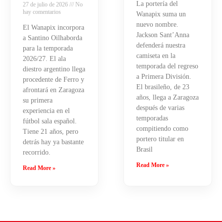
La portería del
27 de julio de 2026
No
hay comentarios
Wanapix suma un
nuevo nombre.
El Wanapix incorpora
Jackson Sant’Anna
a Santino Oilhaborda
defenderá nuestra
para la temporada
camiseta en la
2026/27. El ala
temporada del regreso
diestro argentino llega
a Primera División.
procedente de Ferro y
El brasileño, de 23
afrontará en Zaragoza
años, llega a Zaragoza
su primera
después de varias
experiencia en el
temporadas
fútbol sala español.
compitiendo como
Tiene 21 años, pero
portero titular en
detrás hay ya bastante
Brasil
recorrido.
Read More »
Read More »