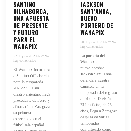
SANTINO
JACKSON
OILHABORDA,
SANT’ANNA,
UNA APUESTA
NUEVO
DE PRESENTE
PORTERO DE
Y FUTURO
WANAPIX
PARA EL
20 de julio de 2026
No
WANAPIX
hay comentarios
La portería del
27 de julio de 2026
No
hay comentarios
Wanapix suma un
nuevo nombre.
El Wanapix incorpora
Jackson Sant’Anna
a Santino Oilhaborda
defenderá nuestra
para la temporada
camiseta en la
2026/27. El ala
temporada del regreso
diestro argentino llega
a Primera División.
procedente de Ferro y
El brasileño, de 23
afrontará en Zaragoza
años, llega a Zaragoza
su primera
después de varias
experiencia en el
temporadas
fútbol sala español.
compitiendo como