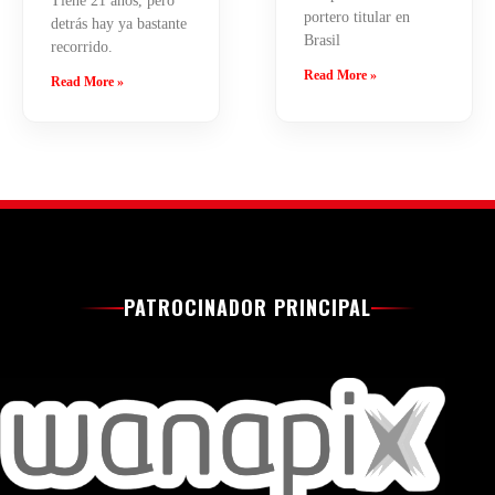
Tiene 21 años, pero
portero titular en
detrás hay ya bastante
Brasil
recorrido.
Read More »
Read More »
PATROCINADOR PRINCIPAL