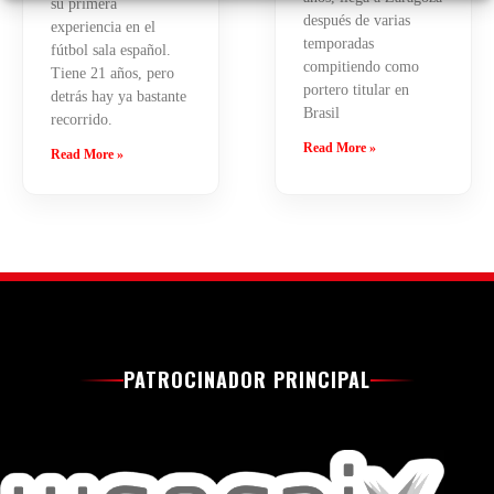
su primera
después de varias
experiencia en el
temporadas
fútbol sala español.
compitiendo como
Tiene 21 años, pero
portero titular en
detrás hay ya bastante
Brasil
recorrido.
Read More »
Read More »
PATROCINADOR PRINCIPAL