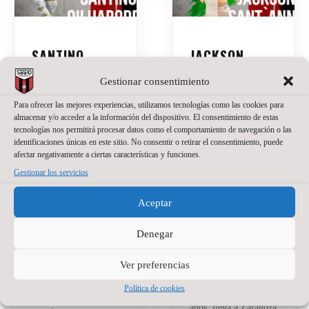
SANTINO
JACKSON
OILHABORDA,
SANT’ANNA,
Gestionar consentimiento
UNA APUESTA
NUEVO
DE PRESENTE
PORTERO DE
Para ofrecer las mejores experiencias, utilizamos tecnologías como las cookies para
Y FUTURO
WANAPIX
almacenar y/o acceder a la información del dispositivo. El consentimiento de estas
tecnologías nos permitirá procesar datos como el comportamiento de navegación o las
PARA EL
identificaciones únicas en este sitio. No consentir o retirar el consentimiento, puede
20 de julio de 2026
No
WANAPIX
afectar negativamente a ciertas características y funciones.
hay comentarios
Gestionar los servicios
La portería del
27 de julio de 2026
No
hay comentarios
Wanapix suma un
Aceptar
nuevo nombre.
El Wanapix incorpora
Jackson Sant’Anna
a Santino Oilhaborda
Denegar
defenderá nuestra
para la temporada
camiseta en la
2026/27. El ala
temporada del regreso
Ver preferencias
diestro argentino llega
a Primera División.
procedente de Ferro y
Política de cookies
El brasileño, de 23
afrontará en Zaragoza
años, llega a Zaragoza