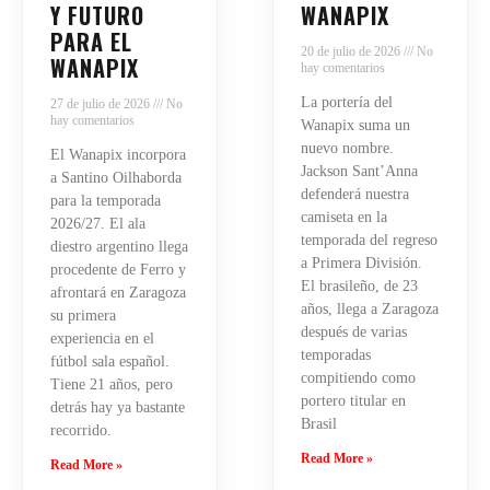
Y FUTURO
WANAPIX
PARA EL
20 de julio de 2026
No
WANAPIX
hay comentarios
La portería del
27 de julio de 2026
No
hay comentarios
Wanapix suma un
nuevo nombre.
El Wanapix incorpora
Jackson Sant’Anna
a Santino Oilhaborda
defenderá nuestra
para la temporada
camiseta en la
2026/27. El ala
temporada del regreso
diestro argentino llega
a Primera División.
procedente de Ferro y
El brasileño, de 23
afrontará en Zaragoza
años, llega a Zaragoza
su primera
después de varias
experiencia en el
temporadas
fútbol sala español.
compitiendo como
Tiene 21 años, pero
portero titular en
detrás hay ya bastante
Brasil
recorrido.
Read More »
Read More »