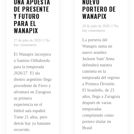
UNA APUESTA
NUEVO
DE PRESENTE
PORTERO DE
Y FUTURO
WANAPIX
PARA EL
20 de julio de 2026
No
WANAPIX
hay comentarios
La portería del
27 de julio de 2026
No
hay comentarios
Wanapix suma un
nuevo nombre.
El Wanapix incorpora
Jackson Sant’Anna
a Santino Oilhaborda
defenderá nuestra
para la temporada
camiseta en la
2026/27. El ala
temporada del regreso
diestro argentino llega
a Primera División.
procedente de Ferro y
El brasileño, de 23
afrontará en Zaragoza
años, llega a Zaragoza
su primera
después de varias
experiencia en el
temporadas
fútbol sala español.
compitiendo como
Tiene 21 años, pero
portero titular en
detrás hay ya bastante
Brasil
recorrido.