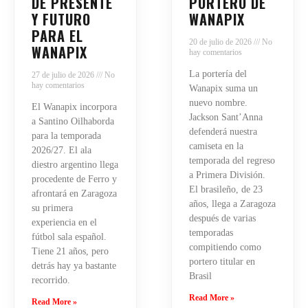
DE PRESENTE
PORTERO DE
Y FUTURO
WANAPIX
PARA EL
20 de julio de 2026
No
WANAPIX
hay comentarios
La portería del
27 de julio de 2026
No
hay comentarios
Wanapix suma un
nuevo nombre.
El Wanapix incorpora
Jackson Sant’Anna
a Santino Oilhaborda
defenderá nuestra
para la temporada
camiseta en la
2026/27. El ala
temporada del regreso
diestro argentino llega
a Primera División.
procedente de Ferro y
El brasileño, de 23
afrontará en Zaragoza
años, llega a Zaragoza
su primera
después de varias
experiencia en el
temporadas
fútbol sala español.
compitiendo como
Tiene 21 años, pero
portero titular en
detrás hay ya bastante
Brasil
recorrido.
Read More »
Read More »