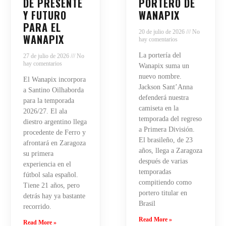
DE PRESENTE
PORTERO DE
Y FUTURO
WANAPIX
PARA EL
20 de julio de 2026
No
WANAPIX
hay comentarios
La portería del
27 de julio de 2026
No
hay comentarios
Wanapix suma un
nuevo nombre.
El Wanapix incorpora
Jackson Sant’Anna
a Santino Oilhaborda
defenderá nuestra
para la temporada
camiseta en la
2026/27. El ala
temporada del regreso
diestro argentino llega
a Primera División.
procedente de Ferro y
El brasileño, de 23
afrontará en Zaragoza
años, llega a Zaragoza
su primera
después de varias
experiencia en el
temporadas
fútbol sala español.
compitiendo como
Tiene 21 años, pero
portero titular en
detrás hay ya bastante
Brasil
recorrido.
Read More »
Read More »