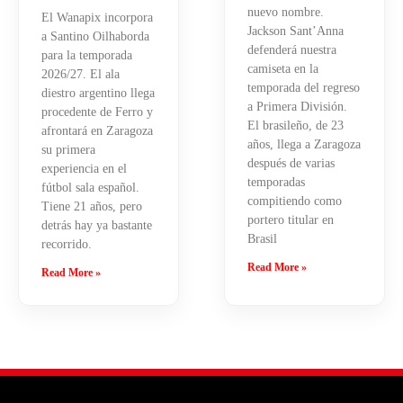
nuevo nombre.
El Wanapix incorpora
Jackson Sant’Anna
a Santino Oilhaborda
defenderá nuestra
para la temporada
camiseta en la
2026/27. El ala
temporada del regreso
diestro argentino llega
a Primera División.
procedente de Ferro y
El brasileño, de 23
afrontará en Zaragoza
años, llega a Zaragoza
su primera
después de varias
experiencia en el
temporadas
fútbol sala español.
compitiendo como
Tiene 21 años, pero
portero titular en
detrás hay ya bastante
Brasil
recorrido.
Read More »
Read More »