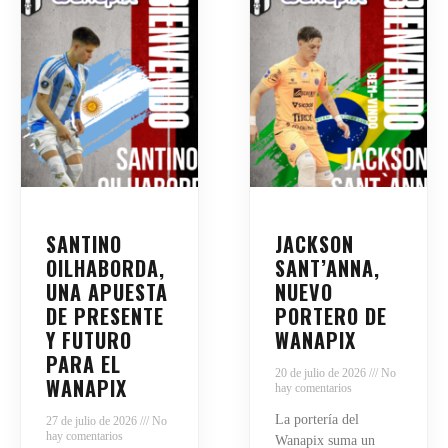
SANTINO
JACKSON
OILHABORDA,
SANT’ANNA,
UNA APUESTA
NUEVO
DE PRESENTE
PORTERO DE
Y FUTURO
WANAPIX
PARA EL
20 de julio de 2026
No
WANAPIX
hay comentarios
La portería del
27 de julio de 2026
No
hay comentarios
Wanapix suma un