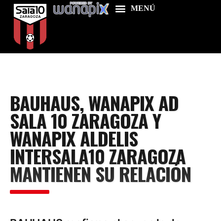
Home
BAUHAUS, WANAPIX AD
Food & Drink
SALA 10 ZARAGOZA Y
Features
WANAPIX ALDELIS
News
INTERSALA10 ZARAGOZA
Contacts
MANTIENEN SU RELACIÓN