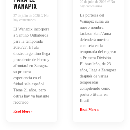
20 de julio de 2026
No
WANAPIX
hay comentarios
La portería del
27 de julio de 2026
No
hay comentarios
Wanapix suma un
nuevo nombre.
El Wanapix incorpora
Jackson Sant’Anna
a Santino Oilhaborda
defenderá nuestra
para la temporada
camiseta en la
2026/27. El ala
temporada del regreso
diestro argentino llega
a Primera División.
procedente de Ferro y
El brasileño, de 23
afrontará en Zaragoza
años, llega a Zaragoza
su primera
después de varias
experiencia en el
temporadas
fútbol sala español.
compitiendo como
Tiene 21 años, pero
portero titular en
detrás hay ya bastante
Brasil
recorrido.
Read More »
Read More »