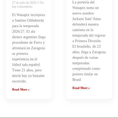
La portería del
27 de julio de 2026
No
hay comentarios
Wanapix suma un
nuevo nombre.
El Wanapix incorpora
Jackson Sant’Anna
a Santino Oilhaborda
defenderá nuestra
para la temporada
camiseta en la
2026/27. El ala
temporada del regreso
diestro argentino llega
a Primera División.
procedente de Ferro y
El brasileño, de 23
afrontará en Zaragoza
años, llega a Zaragoza
su primera
después de varias
experiencia en el
temporadas
fútbol sala español.
compitiendo como
Tiene 21 años, pero
portero titular en
detrás hay ya bastante
Brasil
recorrido.
Read More »
Read More »