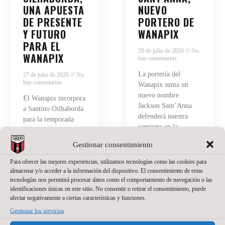
UNA APUESTA
NUEVO
DE PRESENTE
PORTERO DE
Y FUTURO
WANAPIX
PARA EL
20 de julio de 2026
No
WANAPIX
hay comentarios
La portería del
27 de julio de 2026
No
hay comentarios
Wanapix suma un
nuevo nombre.
El Wanapix incorpora
Jackson Sant’Anna
a Santino Oilhaborda
defenderá nuestra
para la temporada
camiseta en la
2026/27. El ala
temporada del regreso
diestro argentino llega
Gestionar consentimiento
a Primera División.
procedente de Ferro y
El brasileño, de 23
afrontará en Zaragoza
Para ofrecer las mejores experiencias, utilizamos tecnologías como las cookies para
años, llega a Zaragoza
almacenar y/o acceder a la información del dispositivo. El consentimiento de estas
su primera
después de varias
tecnologías nos permitirá procesar datos como el comportamiento de navegación o las
experiencia en el
identificaciones únicas en este sitio. No consentir o retirar el consentimiento, puede
temporadas
fútbol sala español.
afectar negativamente a ciertas características y funciones.
compitiendo como
Tiene 21 años, pero
Gestionar los servicios
portero titular en
detrás hay ya bastante
Brasil
recorrido.