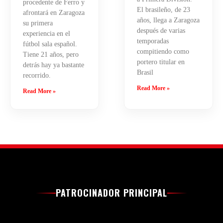
procedente de Ferro y
El brasileño, de 23
afrontará en Zaragoza
años, llega a Zaragoza
su primera
después de varias
experiencia en el
temporadas
fútbol sala español.
compitiendo como
Tiene 21 años, pero
portero titular en
detrás hay ya bastante
Brasil
recorrido.
Read More »
Read More »
PATROCINADOR PRINCIPAL