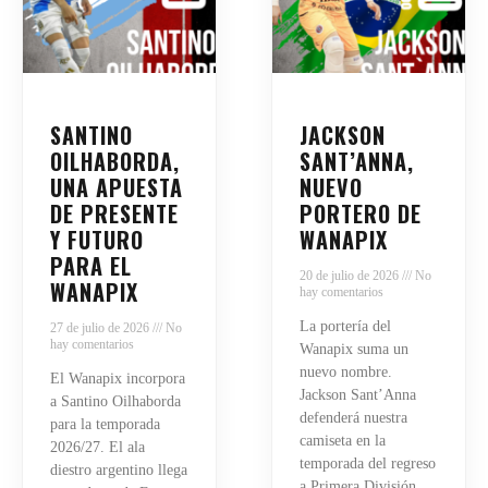
SANTINO
JACKSON
OILHABORDA,
SANT’ANNA,
UNA APUESTA
NUEVO
DE PRESENTE
PORTERO DE
Y FUTURO
WANAPIX
PARA EL
20 de julio de 2026
No
WANAPIX
hay comentarios
La portería del
27 de julio de 2026
No
hay comentarios
Wanapix suma un
nuevo nombre.
El Wanapix incorpora
Jackson Sant’Anna
a Santino Oilhaborda
defenderá nuestra
para la temporada
camiseta en la
2026/27. El ala
temporada del regreso
diestro argentino llega
a Primera División.