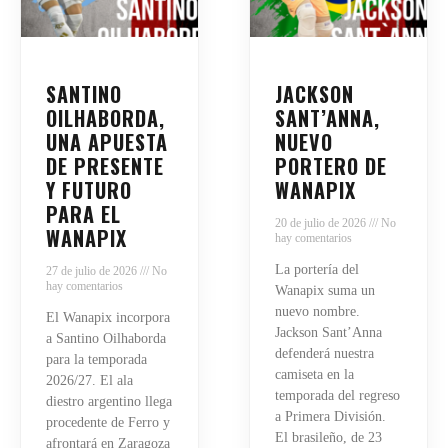
SANTINO
JACKSON
OILHABORDA,
SANT’ANNA,
UNA APUESTA
NUEVO
DE PRESENTE
PORTERO DE
Y FUTURO
WANAPIX
PARA EL
20 de julio de 2026
No
WANAPIX
hay comentarios
La portería del
27 de julio de 2026
No
hay comentarios
Wanapix suma un
nuevo nombre.
El Wanapix incorpora
Jackson Sant’Anna
a Santino Oilhaborda
defenderá nuestra
para la temporada
camiseta en la
2026/27. El ala
temporada del regreso
diestro argentino llega
a Primera División.
procedente de Ferro y
El brasileño, de 23
afrontará en Zaragoza