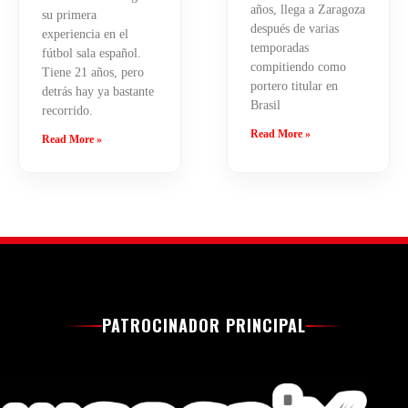
años, llega a Zaragoza
su primera
después de varias
experiencia en el
temporadas
fútbol sala español.
compitiendo como
Tiene 21 años, pero
portero titular en
detrás hay ya bastante
Brasil
recorrido.
Read More »
Read More »
PATROCINADOR PRINCIPAL