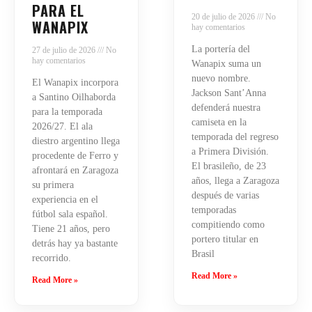
PARA EL
20 de julio de 2026
No
WANAPIX
hay comentarios
La portería del
27 de julio de 2026
No
hay comentarios
Wanapix suma un
nuevo nombre.
El Wanapix incorpora
Jackson Sant’Anna
a Santino Oilhaborda
defenderá nuestra
para la temporada
camiseta en la
2026/27. El ala
temporada del regreso
diestro argentino llega
a Primera División.
procedente de Ferro y
El brasileño, de 23
afrontará en Zaragoza
años, llega a Zaragoza
su primera
después de varias
experiencia en el
temporadas
fútbol sala español.
compitiendo como
Tiene 21 años, pero
portero titular en
detrás hay ya bastante
Brasil
recorrido.
Read More »
Read More »