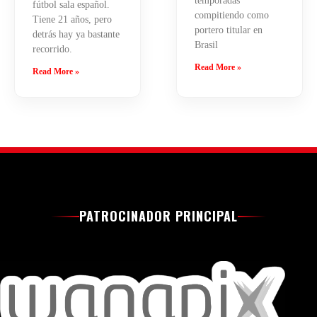
temporadas
fútbol sala español.
compitiendo como
Tiene 21 años, pero
portero titular en
detrás hay ya bastante
Brasil
recorrido.
Read More »
Read More »
PATROCINADOR PRINCIPAL