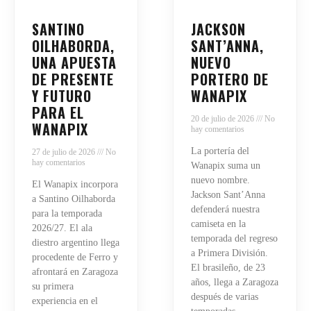
SANTINO
JACKSON
OILHABORDA,
SANT’ANNA,
UNA APUESTA
NUEVO
DE PRESENTE
PORTERO DE
Y FUTURO
WANAPIX
PARA EL
20 de julio de 2026
No
WANAPIX
hay comentarios
La portería del
27 de julio de 2026
No
hay comentarios
Wanapix suma un
nuevo nombre.
El Wanapix incorpora
Jackson Sant’Anna
a Santino Oilhaborda
defenderá nuestra
para la temporada
camiseta en la
2026/27. El ala
temporada del regreso
diestro argentino llega
a Primera División.
procedente de Ferro y
El brasileño, de 23
afrontará en Zaragoza
años, llega a Zaragoza
su primera
después de varias
experiencia en el