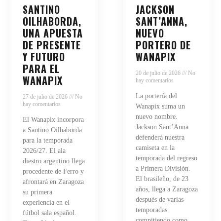
SANTINO
JACKSON
OILHABORDA,
SANT’ANNA,
UNA APUESTA
NUEVO
DE PRESENTE
PORTERO DE
Y FUTURO
WANAPIX
PARA EL
20 de julio de 2026
No
WANAPIX
hay comentarios
La portería del
27 de julio de 2026
No
hay comentarios
Wanapix suma un
nuevo nombre.
El Wanapix incorpora
Jackson Sant’Anna
a Santino Oilhaborda
defenderá nuestra
para la temporada
camiseta en la
2026/27. El ala
temporada del regreso
diestro argentino llega
a Primera División.
procedente de Ferro y
El brasileño, de 23
afrontará en Zaragoza
años, llega a Zaragoza
su primera
después de varias
experiencia en el
temporadas
fútbol sala español.
compitiendo como