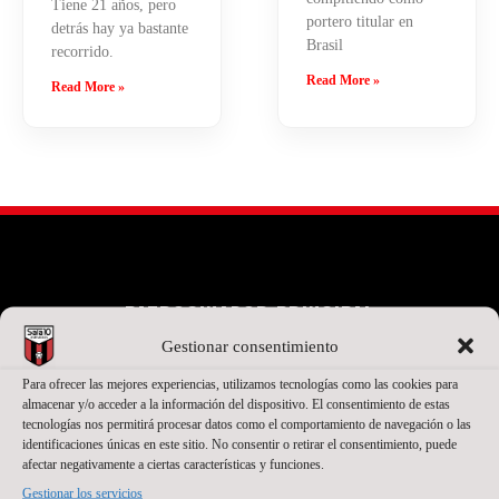
Tiene 21 años, pero
portero titular en
detrás hay ya bastante
Brasil
recorrido.
Read More »
Read More »
PATROCINADOR PRINCIPAL
Gestionar consentimiento
Para ofrecer las mejores experiencias, utilizamos tecnologías como las cookies para
almacenar y/o acceder a la información del dispositivo. El consentimiento de estas
tecnologías nos permitirá procesar datos como el comportamiento de navegación o las
identificaciones únicas en este sitio. No consentir o retirar el consentimiento, puede
afectar negativamente a ciertas características y funciones.
Gestionar los servicios