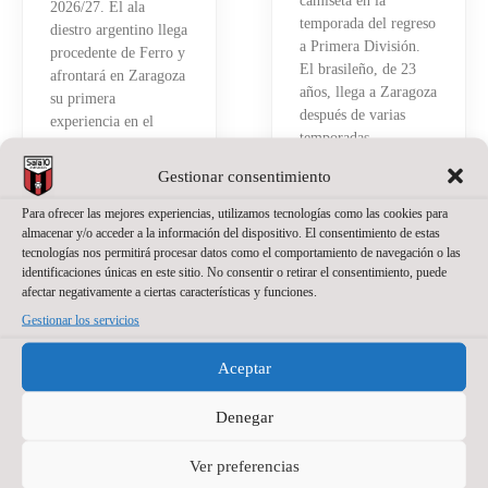
camiseta en la
2026/27. El ala
temporada del regreso
diestro argentino llega
a Primera División.
procedente de Ferro y
El brasileño, de 23
afrontará en Zaragoza
años, llega a Zaragoza
su primera
después de varias
experiencia en el
temporadas
fútbol sala español.
compitiendo como
Tiene 21 años, pero
Gestionar consentimiento
portero titular en
detrás hay ya bastante
Brasil
recorrido.
Para ofrecer las mejores experiencias, utilizamos tecnologías como las cookies para
almacenar y/o acceder a la información del dispositivo. El consentimiento de estas
Read More »
Read More »
tecnologías nos permitirá procesar datos como el comportamiento de navegación o las
identificaciones únicas en este sitio. No consentir o retirar el consentimiento, puede
afectar negativamente a ciertas características y funciones.
Gestionar los servicios
Aceptar
Denegar
PATROCINADOR PRINCIPAL
Ver preferencias