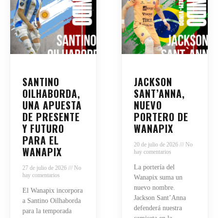
SANTINO
JACKSON
OILHABORDA,
SANT’ANNA,
UNA APUESTA
NUEVO
DE PRESENTE
PORTERO DE
Y FUTURO
WANAPIX
PARA EL
20 de julio de 2026
No
WANAPIX
hay comentarios
La portería del
27 de julio de 2026
No
hay comentarios
Wanapix suma un
nuevo nombre.
El Wanapix incorpora
Jackson Sant’Anna
a Santino Oilhaborda
defenderá nuestra
para la temporada