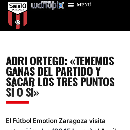
Home
ADRI ORTEGO: «TENEMOS
Food & Drink
GANAS DEL PARTIDO Y
Features
SACAR LOS TRES PUNTOS
News
SÍ O SÍ»
Contacts
El Fútbol Emotion Zaragoza visita