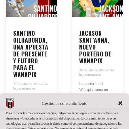
SANTINO
JACKSON
OILHABORDA,
SANT’ANNA,
UNA APUESTA
NUEVO
DE PRESENTE
PORTERO DE
Y FUTURO
WANAPIX
PARA EL
20 de julio de 2026
No
WANAPIX
hay comentarios
La portería del
27 de julio de 2026
No
hay comentarios
Wanapix suma un
nuevo nombre.
El Wanapix incorpora
Jackson Sant’Anna
Gestionar consentimiento
a Santino Oilhaborda
defenderá nuestra
para la temporada
Para ofrecer las mejores experiencias, utilizamos tecnologías como las cookies para
camiseta en la
2026/27. El ala
almacenar y/o acceder a la información del dispositivo. El consentimiento de estas
temporada del regreso
diestro argentino llega
tecnologías nos permitirá procesar datos como el comportamiento de navegación o las
a Primera División.
procedente de Ferro y
identificaciones únicas en este sitio. No consentir o retirar el consentimiento, puede