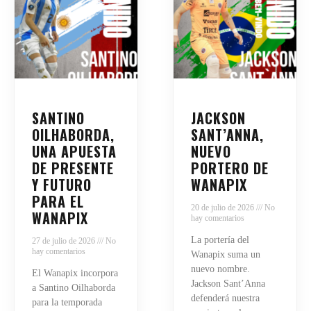
SANTINO
JACKSON
OILHABORDA,
SANT’ANNA,
UNA APUESTA
NUEVO
DE PRESENTE
PORTERO DE
Y FUTURO
WANAPIX
PARA EL
20 de julio de 2026
No
WANAPIX
hay comentarios
La portería del
27 de julio de 2026
No
hay comentarios
Wanapix suma un
nuevo nombre.
El Wanapix incorpora
Jackson Sant’Anna
a Santino Oilhaborda
defenderá nuestra
para la temporada