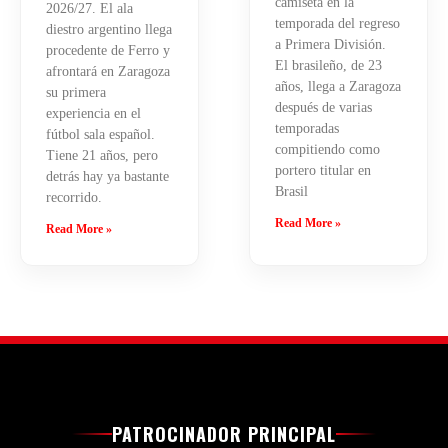
camiseta en la
2026/27. El ala
temporada del regreso
diestro argentino llega
a Primera División.
procedente de Ferro y
El brasileño, de 23
afrontará en Zaragoza
años, llega a Zaragoza
su primera
después de varias
experiencia en el
temporadas
fútbol sala español.
compitiendo como
Tiene 21 años, pero
portero titular en
detrás hay ya bastante
Brasil
recorrido.
Read More »
Read More »
PATROCINADOR PRINCIPAL