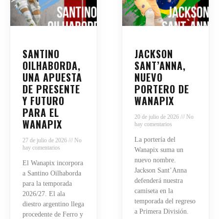
SANTINO
JACKSON
OILHABORDA,
SANT’ANNA,
UNA APUESTA
NUEVO
DE PRESENTE
PORTERO DE
Y FUTURO
WANAPIX
PARA EL
20 de julio de 2026
No
WANAPIX
hay comentarios
La portería del
27 de julio de 2026
No
hay comentarios
Wanapix suma un
nuevo nombre.
El Wanapix incorpora
Jackson Sant’Anna
a Santino Oilhaborda
defenderá nuestra
para la temporada
camiseta en la
2026/27. El ala
temporada del regreso
diestro argentino llega
a Primera División.
procedente de Ferro y