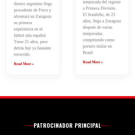
temporada del regreso
diestro argentino llega
a Primera División.
procedente de Ferro y
El brasileño, de 23
afrontará en Zaragoza
años, llega a Zaragoza
su primera
después de varias
experiencia en el
temporadas
fútbol sala español.
compitiendo como
Tiene 21 años, pero
portero titular en
detrás hay ya bastante
Brasil
recorrido.
Read More »
Read More »
PATROCINADOR PRINCIPAL