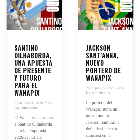
SANTINO
JACKSON
OILHABORDA,
SANT’ANNA,
UNA APUESTA
NUEVO
DE PRESENTE
PORTERO DE
Y FUTURO
WANAPIX
PARA EL
20 de julio de 2026
No
WANAPIX
hay comentarios
La portería del
27 de julio de 2026
No
hay comentarios
Wanapix suma un
nuevo nombre.
El Wanapix incorpora
Jackson Sant’Anna
a Santino Oilhaborda
defenderá nuestra
para la temporada
camiseta en la
2026/27. El ala