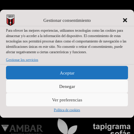
SEGUNDO PATROCINADOR
Gestionar consentimiento
Para ofrecer las mejores experiencias, utilizamos tecnologías como las cookies para
almacenar y/o acceder a la información del dispositivo. El consentimiento de estas
tecnologías nos permitirá procesar datos como el comportamiento de navegación o las
identificaciones únicas en este sitio. No consentir o retirar el consentimiento, puede
afectar negativamente a ciertas características y funciones.
Gestionar los servicios
Aceptar
Denegar
PATROCINADORES OFICIALES PREMIUM
Ver preferencias
Política de cookies