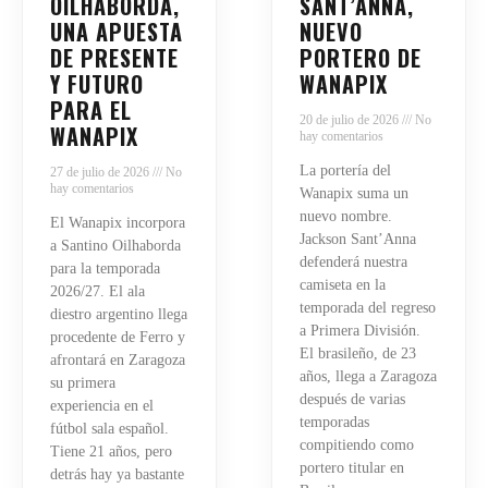
OILHABORDA,
SANT’ANNA,
UNA APUESTA
NUEVO
DE PRESENTE
PORTERO DE
Y FUTURO
WANAPIX
PARA EL
20 de julio de 2026
No
WANAPIX
hay comentarios
La portería del
27 de julio de 2026
No
hay comentarios
Wanapix suma un
nuevo nombre.
El Wanapix incorpora
Jackson Sant’Anna
a Santino Oilhaborda
defenderá nuestra
para la temporada
camiseta en la
2026/27. El ala
temporada del regreso
diestro argentino llega
a Primera División.
procedente de Ferro y
El brasileño, de 23
afrontará en Zaragoza
años, llega a Zaragoza
su primera
después de varias
experiencia en el
temporadas
fútbol sala español.
compitiendo como
Tiene 21 años, pero
portero titular en
detrás hay ya bastante