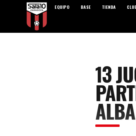
EQUIPO
BASE
TIENDA
CLU
13 J
PART
ALBA