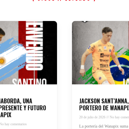
HABORDA, UNA
JACKSON SANT’ANNA,
PRESENTE Y FUTURO
PORTERO DE WANAPI
APIX
20 de julio de 2026
No hay comen
No hay comentarios
La portería del Wanapix suma