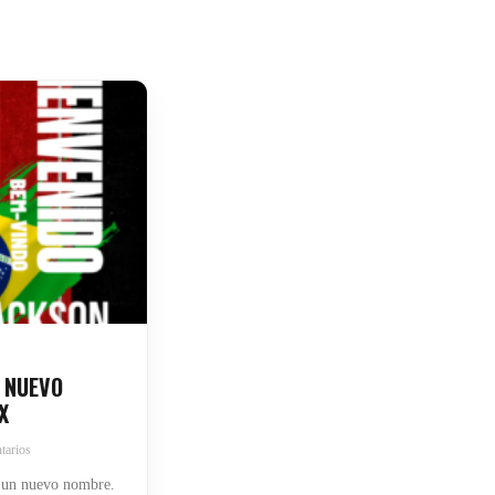
 NUEVO
X
tarios
 un nuevo nombre.