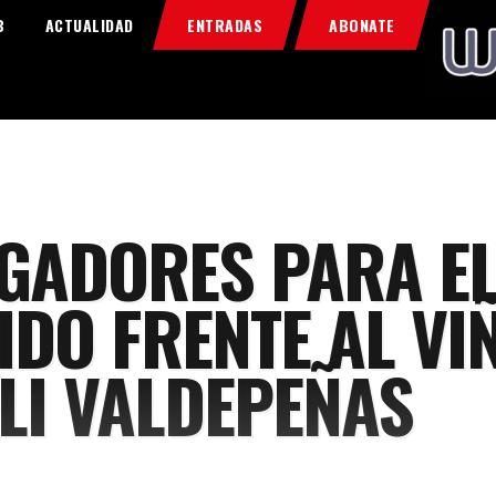
Home
B
ACTUALIDAD
ENTRADAS
ABONATE
Food & Drink
Features
News
Contacts
UGADORES PARA E
IDO FRENTE AL VI
LI VALDEPEÑAS