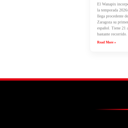
El Wanapix incorpo
la temporada 2026/
llega procedente de
Zaragoza su primera
español. Tiene 21 
bastante recorrido.
Read More »