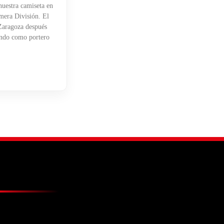
uestra camiseta en
mera División. El
 Zaragoza después
endo como portero