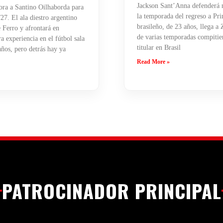
Jackson Sant’Anna defenderá n
ra a Santino Oilhaborda para
la temporada del regreso a Pri
27. El ala diestro argentino
brasileño, de 23 años, llega a
 Ferro y afrontará en
de varias temporadas compiti
 experiencia en el fútbol sala
titular en Brasil
años, pero detrás hay ya
Read More »
PATROCINADOR PRINCIPAL