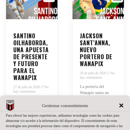
SANTINO
JACKSON
OILHABORDA,
SANT’ANNA,
UNA APUESTA
NUEVO
DE PRESENTE
PORTERO DE
Y FUTURO
WANAPIX
PARA EL
20 de julio de 2026
No
WANAPIX
hay comentarios
La portería del
27 de julio de 2026
No
hay comentarios
Wanapix suma un
nuevo nombre.
El Wanapix incorpora
Jackson Sant’Anna
Gestionar consentimiento
a Santino Oilhaborda
defenderá nuestra
para la temporada
Para ofrecer las mejores experiencias, utilizamos tecnologías como las cookies para
camiseta en la
2026/27. El ala
almacenar y/o acceder a la información del dispositivo. El consentimiento de estas
temporada del regreso
diestro argentino llega
tecnologías nos permitirá procesar datos como el comportamiento de navegación o las
a Primera División.