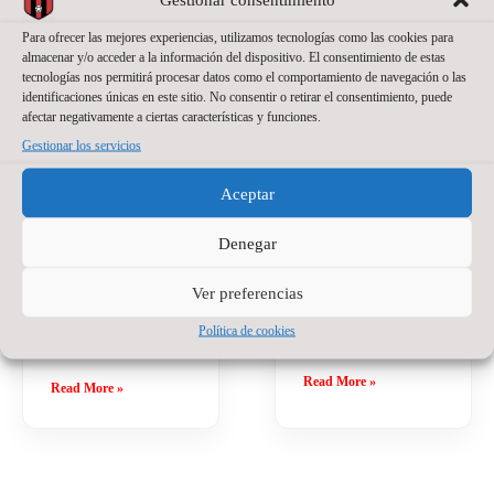
La portería del
27 de julio de 2026
No
Para ofrecer las mejores experiencias, utilizamos tecnologías como las cookies para
hay comentarios
Wanapix suma un
almacenar y/o acceder a la información del dispositivo. El consentimiento de estas
nuevo nombre.
El Wanapix incorpora
tecnologías nos permitirá procesar datos como el comportamiento de navegación o las
Jackson Sant’Anna
identificaciones únicas en este sitio. No consentir o retirar el consentimiento, puede
a Santino Oilhaborda
defenderá nuestra
afectar negativamente a ciertas características y funciones.
para la temporada
camiseta en la
2026/27. El ala
Gestionar los servicios
temporada del regreso
diestro argentino llega
a Primera División.
procedente de Ferro y
Aceptar
El brasileño, de 23
afrontará en Zaragoza
años, llega a Zaragoza
su primera
Denegar
después de varias
experiencia en el
temporadas
fútbol sala español.
Ver preferencias
compitiendo como
Tiene 21 años, pero
portero titular en
detrás hay ya bastante
Política de cookies
Brasil
recorrido.
Read More »
Read More »