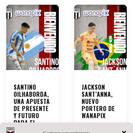
SANTINO
JACKSON
OILHABORDA,
SANT’ANNA,
UNA APUESTA
NUEVO
DE PRESENTE
PORTERO DE
Y FUTURO
WANAPIX
PARA EL
20 de julio de 2026
No
WANAPIX
hay comentarios
Gestionar consentimiento