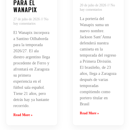
PARA EL
20 de julio de 2026
No
WANAPIX
hay comentarios
La portería del
27 de julio de 2026
No
hay comentarios
Wanapix suma un
nuevo nombre.
El Wanapix incorpora
Jackson Sant’Anna
a Santino Oilhaborda
defenderá nuestra
para la temporada
camiseta en la
2026/27. El ala
temporada del regreso
diestro argentino llega
a Primera División.
procedente de Ferro y
El brasileño, de 23
afrontará en Zaragoza
años, llega a Zaragoza
su primera
después de varias
experiencia en el
temporadas
fútbol sala español.
compitiendo como
Tiene 21 años, pero
portero titular en
detrás hay ya bastante
Brasil
recorrido.
Read More »
Read More »