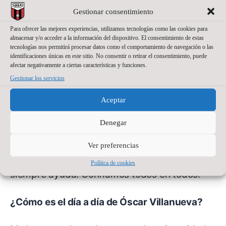
Gestionar consentimiento
Con Iván es con la persona que más tiempo
Para ofrecer las mejores experiencias, utilizamos tecnologías como las cookies para
paso. Vinimos los dos juntos del Colo Colo y
almacenar y/o acceder a la información del dispositivo. El consentimiento de estas
tecnologías nos permitirá procesar datos como el comportamiento de navegación o las
llevamos muchísimos años juntos. Hicimos la
identificaciones únicas en este sitio. No consentir o retirar el consentimiento, puede
afectar negativamente a ciertas características y funciones.
carrera juntos. Con Adri y con Ortego también
Gestionar los servicios
hemos tenido mucha relación. En realidad es
Aceptar
muy buen grupo, una parte muy buena. Es
una de las cosas por las que estamos
Denegar
convencidos de que es imposible que esto no
Ver preferencias
acabe bien. El grupo es muy bueno y eso
Política de cookies
siempre ayuda. Confiamos todos en todos.
¿Cómo es el día a día de Óscar Villanueva?