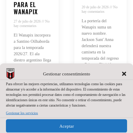
PARA EL
20 de julio de 2026
No
WANAPIX
hay comentarios
La portería del
27 de julio de 2026
No
hay comentarios
Wanapix suma un
nuevo nombre.
El Wanapix incorpora
Jackson Sant’Anna
a Santino Oilhaborda
defenderá nuestra
para la temporada
camiseta en la
2026/27. El ala
temporada del regreso
diestro argentino llega
a Primera División.
procedente de Ferro y
El brasileño, de 23
afrontará en Zaragoza
Gestionar consentimiento
años, llega a Zaragoza
su primera
después de varias
Para ofrecer las mejores experiencias, utilizamos tecnologías como las cookies para
experiencia en el
almacenar y/o acceder a la información del dispositivo. El consentimiento de estas
temporadas
fútbol sala español.
tecnologías nos permitirá procesar datos como el comportamiento de navegación o las
compitiendo como
Tiene 21 años, pero
identificaciones únicas en este sitio. No consentir o retirar el consentimiento, puede
portero titular en
detrás hay ya bastante
afectar negativamente a ciertas características y funciones.
Brasil
recorrido.
Gestionar los servicios
Read More »
Read More »
Aceptar